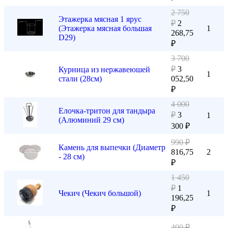
2 750
Этажерка мясная 1 ярус
₽
2
(Этажерка мясная большая
1
268,75
D29)
₽
3 700
₽
3
Курница из нержавеюшей
1
стали (28см)
052,50
₽
4 000
Елочка-тритон для тандыра
₽
3
1
(Алюминий 29 см)
300
₽
990
₽
Камень для выпечки (Диаметр
816,75
2
- 28 см)
₽
1 450
₽
1
Чекич (Чекич большой)
1
196,25
₽
400
₽