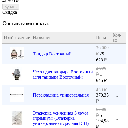
41 500
₽
Купить
Скидка
Состав комплекта:
Кол-
Изображение
Название
Цена
во
36 000
₽
29
Тандыр Восточный
1
628
₽
2 000
Чехол для тандыра Восточный
₽
1
1
(для тандыра Восточный)
646
₽
450
₽
Перекладина универсальная
370,35
1
₽
6 300
Этажерка усиленная 3 яруса
₽
5
(премиум) (Этажерка
1
194,98
универсальная средняя D33)
₽