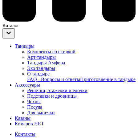
Каталог
Тандыры
Комплекты со скидкой
Арт-тандыры
Тандыры Амфора
Эко тандыры
О тандыре
FAQ - Вопросы и ответы
Приготовление в тандыре
Аксессуары
Решетки, этажерки и елочки
Подставки и дровницы
Чехлы
Посуда
Для выпечки
Казаны
Комаров.НЕТ
Контакты