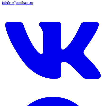
info[гав]krafthaus.ru