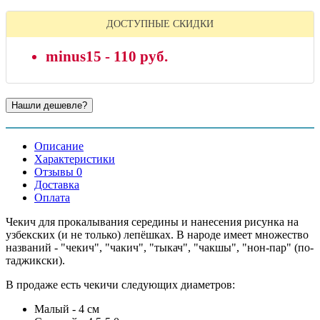
ДОСТУПНЫЕ СКИДКИ
minus15 - 110 руб.
Описание
Характеристики
Отзывы 0
Доставка
Оплата
Чекич для прокалывания середины и нанесения рисунка на
узбекских (и не только) лепёшках. В народе имеет множество
названий - "чекич", "чакич", "тыкач", "чакшы", "нон-пар" (по-
таджикски).
В продаже есть чекичи следующих диаметров:
Малый - 4 см