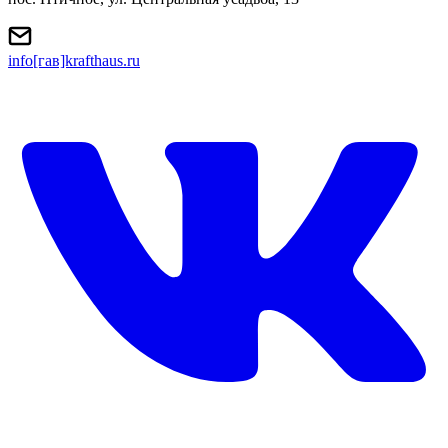
info[гав]krafthaus.ru