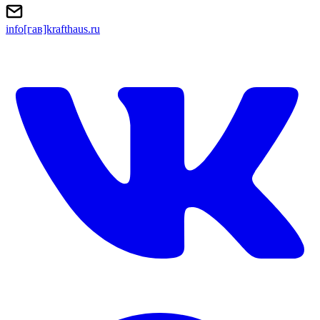
info[гав]krafthaus.ru